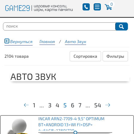
0
Вернуться
Главная
/
Авто Звук
2104 товара
Сортировка
Фильтры
АВТО ЗВУК
1
...
3
4
5
6
7
...
54
INCAR ARN2-7709-4 9,5" OPTIMUM
BT+ANDROID 13+WI FI+DSP+
4+64GB+1280*720