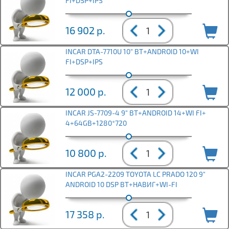
FI+DSP+IPS
16 902
р.
INCAR DTA-7710U 10" BT+ANDROID 10+WI
FI+DSP+IPS
12 000
р.
INCAR JS-7709-4 9" BT+ANDROID 14+WI FI+
4+64GB+1280*720
10 800
р.
INCAR PGA2-2209 TOYOTA LC PRADO 120 9"
ANDROID 10 DSP BT+НАВИГ+WI-FI
17 358
р.