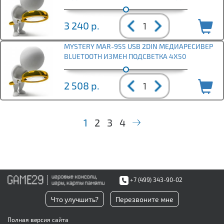
3 240
р.
MYSTERY MAR-955 USB 2DIN МЕДИАРЕСИВЕР
BLUETOOTH ИЗМЕН ПОДСВЕТКА 4Х50
2 508
р.
1
2
3
4
+7 (499) 343-90-02
Что улучшить?
Перезвоните мне
Полная версия сайта