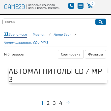
0
Вернуться
Главная
/
Авто Звук
/
Автомагнитолы CD / MP 3
140 товаров
Сортировка
Фильтры
АВТОМАГНИТОЛЫ CD / MP
3
1
2
3
4