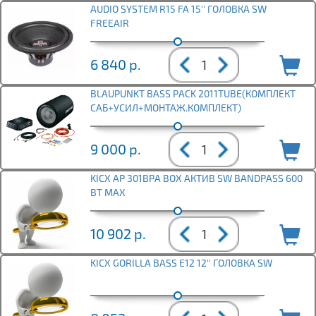
AUDIO SYSTEM R15 FA 15'' ГОЛОВКА SW
FREEAIR
6 840
р.
BLAUPUNKT BASS PACK 2011TUBE(КОМПЛЕКТ
САБ+УСИЛ+МОНТАЖ.КОМПЛЕКТ)
9 000
р.
KICX AP 301BPA BOX АКТИВ SW BANDPASS 600
ВТ MAX
10 902
р.
KICX GORILLA BASS E12 12'' ГОЛОВКА SW