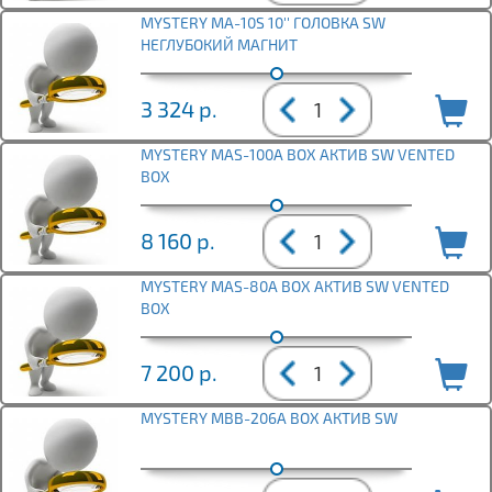
MYSTERY MA-10S 10'' ГОЛОВКА SW
НЕГЛУБОКИЙ МАГНИТ
3 324
р.
MYSTERY MAS-100A BOX АКТИВ SW VENTED
BOX
8 160
р.
MYSTERY MAS-80A BOX АКТИВ SW VENTED
BOX
7 200
р.
MYSTERY MBB-206A BOX АКТИВ SW