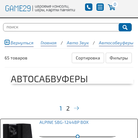
0
Вернуться
Главная
/
Авто Звук
/
Автосабвуферы
65 товаров
Сортировка
Фильтры
АВТОСАБВУФЕРЫ
1
2
ALPINE SBG-1244BP BOX