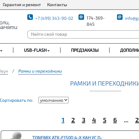
Гарантия и ремонт
Контакты
174-369-
+7 (499) 343-90-02
info@g
845
USB-FLASH
ПРЕДЗАКАЗЫ
ДОПОЛН
Звук
/
Рамки и переходники
РАМКИ И ПЕРЕХОДНИК
Сортировать по:
1
2
3
4
5
6
...
2
TONEMIX ATK-F150D 4-Х КАН УС D-