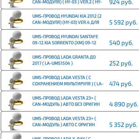
924 руб.
CAN-МОДУЛЯ) ( HY-03 ) VER.2 ( HY-
UMS1459 )
UMS-ПРОВОД HYUNDAI KIA 2012 (2
5 592 руб.
CAN-МОДУЛЯ) (HY-03) VER.4 ДЛЯ
АВТО СО ШТАТН УСИЛИТЕЛЕМ ( HY-
UMS1511 )
UMS-ПРОВОД HYUNDAI SANTAFE
540 руб.
09-12 KIA SORRENTO (XM) 09-12
CEED 06-10 (БЕЗ CAN-МОДУЛЯ) (
HY-UMS1454 )
UMS-ПРОВОД LADA GRANTA ДО
252 руб.
2017 ( LA-UMS1504 )
UMS-ПРОВОД LADA VESTA ( С
474 руб.
СОХРАНЕНИЕМ МУЛЬТИРУЛЯ ) ( LA-
UMS1460 )
UMS-ПРОВОД LADA VESTA 23+ (
4 890 руб.
CAN-МОДУЛЬ ) АВТО БЕЗ ОРИГИН
ПАРКТРОНИКА ( LA-UMS1557 )
UMS-ПРОВОД LADA VESTA 23+ (
5 352 руб.
CAN-МОДУЛЬ ) АВТО С ОРИГИН
ПАРКТРОНИКОМ ( LA-UMS1558 )
UMS-ПРОВОД LADA X-RAY ( С