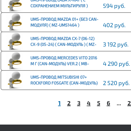
594 руб.
СОХРАНЕНИЕМ МУЛЬТИРУЛЯ )
RENAULT LOGAN SANDERO ( LA-
UMS1461 )
UMS-ПРОВОД MAZDA 01+ (БЕЗ CAN-
402 руб.
МОДУЛЯ) ( MZ-UMS1464 )
UMS-ПРОВОД MAZDA CX-7 (06-12)
3 192 руб.
CX-9 (05-24) ( CAN-МОДУЛЬ ) ( MZ-
UMS1569 )
UMS-ПРОВОД MERCEDES VITO 2016
4 290 руб.
М Г (CAN-МОДУЛЬ) VER.2 ( MB-
UMS1548 )
UMS-ПРОВОД MITSUBISHI 07+
2 520 руб.
ROCKFORD FOSGATE (CAN-МОДУЛЬ)
( MS-UMS1466 )
1
2
3
4
5
6
...
2