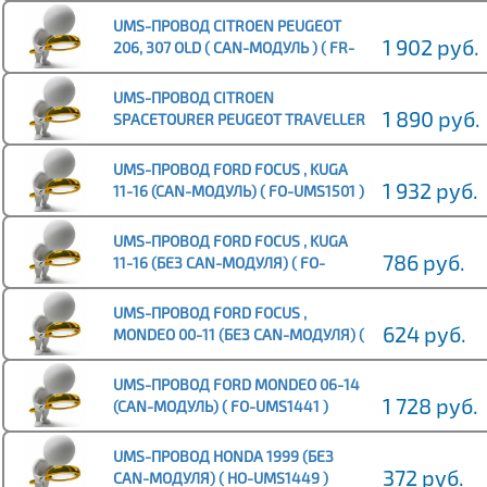
UMS-ПРОВОД CITROEN PEUGEOT
1 902 руб.
206, 307 OLD ( CAN-МОДУЛЬ ) ( FR-
UMS1515 )
UMS-ПРОВОД CITROEN
1 890 руб.
SPACETOURER PEUGEOT TRAVELLER
16+ МАКС КОМПЛЕКТАЦИЯ (CAN-
МОДУЛЬ) ( FR-UMS1440 )
UMS-ПРОВОД FORD FOCUS , KUGA
1 932 руб.
11-16 (CAN-МОДУЛЬ) ( FO-UMS1501 )
UMS-ПРОВОД FORD FOCUS , KUGA
786 руб.
11-16 (БЕЗ CAN-МОДУЛЯ) ( FO-
UMS1485 )
UMS-ПРОВОД FORD FOCUS ,
624 руб.
MONDEO 00-11 (БЕЗ CAN-МОДУЛЯ) (
FO-UMS1442 )
UMS-ПРОВОД FORD MONDEO 06-14
1 728 руб.
(CAN-МОДУЛЬ) ( FO-UMS1441 )
UMS-ПРОВОД HONDA 1999 (БЕЗ
372 руб.
CAN-МОДУЛЯ) ( HO-UMS1449 )