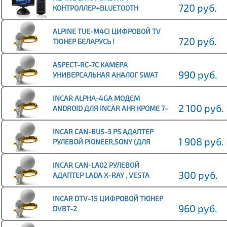
720 руб.
КОНТРОЛЛЕР+BLUETOOTH
ALPINE TUE-M4CI ЦИФРОВОЙ TV
720 руб.
ТЮНЕР БЕЛАРУСЬ !
ASPECT-RC-7C КАМЕРА
990 руб.
УНИВЕРСАЛЬНАЯ АНАЛОГ SWAT
VDC-007
INCAR ALPHA-4GA МОДЕМ
2 100 руб.
ANDROID ДЛЯ INCAR AHR КРОМЕ 7-
Й СЕРИИ
INCAR CAN-BUS-3 PS АДАПТЕР
1 908 руб.
РУЛЕВОЙ PIONEER,SONY (ДЛЯ
КАНШИНЫ 12 В)
INCAR CAN-LA02 РУЛЕВОЙ
300 руб.
АДАПТЕР LADA X-RAY , VESTA
(INCAR/SWAT )
INCAR DTV-15 ЦИФРОВОЙ ТЮНЕР
960 руб.
DVBT-2