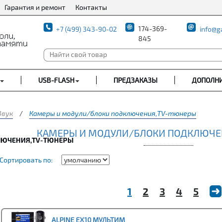
Гарантия и ремонт
Контакты
174-369-
+7 (499) 343-90-02
info@g
845
USB-FLASH
ПРЕДЗАКАЗЫ
ДОПОЛН
Звук
/
Камеры и модули/блоки подключения,TV-тюнеры
КАМЕРЫ И МОДУЛИ/БЛОКИ ПОДКЛЮЧЕ
ЛЮЧЕНИЯ,TV-ТЮНЕРЫ
Сортировать по:
1
2
3
4
5
ALPINE EX10 МУЛЬТИМ