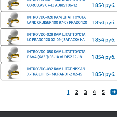
1 854 руб.
COROLLA9 07-13 AURIS1 06-12
ALPHARD2 08-14 BYD
INTRO VDC-028 КАМ ШТАТ TOYOTA
1 854 руб.
LAND CRUISER 100 97-07 PRADO 120
02-09 (ЗАПАСКА ПОД ДНИЩЕМ)
INTRO VDC-029 КАМ ШТАТ TOYOTA
1 854 руб.
LC PRADO 120 02-09 ( ЗАПАСКА НА
ЗАДНЕЙ ДВЕРИ )
INTRO VDC-030 КАМ ШТАТ TOYOTA
1 854 руб.
RAV4 (XA30) 05-14 AURIS2 12-18
CHERY TIGO 05-16
INTRO VDC-032 КАМ ШТАТ NISSAN
1 854 руб.
X-TRAIL III 15+ MURANO1-2 02-15
INFINITY FX/EX 08+
1
2
3
4
5