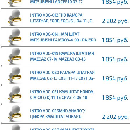
1 854 руб.
MITSUBISHI LANCER10 07-17
LANCER9 (SW) 00-10 OUTLANDER
02-08
INTRO VDC-012FHD КАМЕРА
2 202 руб.
ШТАТНАЯ FORD FOCUS II 04-11 , C-
MAX 03-11
INTRO VDC-014 КАМ ШТАТ
1 854 руб.
MITSUBISHI PAJERO3-4 99+ PAJERO
SPORT 98-08 LANCER6-7 91-00
GALANT9 03-12
INTRO VDC-019 КАМЕРА ШТАТНАЯ
1 854 руб.
MAZDA2 07-14 MAZDA3 03-13
INTRO VDC-020 КАМЕРА ШТАТНАЯ
1 854 руб.
MAZDA6 02-13 CX5 I 11-17 CX7 I 06-
12 CX9 06-12
INTRO VDC-021 КАМ ШТАТ HONDA
1 854 руб.
CIVIC9 (5D) 11-16 CRV3-4 06-18
FIT2-3 07+ HR-V 98-06 JAZZ1-2 01-
14
INTRO VDC-026MHD АНАЛОГ/
2 202 руб.
ЦИФРА КАМ ШТАТ SUBARU
FORESTER,IMPREZA,OUTBACK,LEGACY
INTRO VDC-027 КАМ ШТАТ TOYOTA