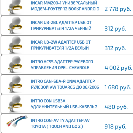
INCAR MM200-1 УНИВЕРСАЛЬНЫЙ
2 778 руб.
МОДЕМ-РОУТЕР 12 ВОЛЬТ ANDROID
4G
INCAR UB-2BL АДАПТЕР USB ОТ
312 руб.
ПРИКУРИВАТЕЛЯ 1/2А ЧЕРНЫЙ
INCAR UB-2W АДАПТЕР USB ОТ
312 руб.
ПРИКУРИВАТЕЛЯ 1/2А БЕЛЫЙ
INTRO ACSS АДАПТЕР РУЛЕВОГО
4 002 руб.
УПРАВЛЕНИЯ OPEL, CHEVROLE
CRUZE 08+ / PIONEER,SONY
INTRO CAN-SBA-PIONM АДАПТЕР
1 680 руб.
РУЛЕВОЙ VW TOUAREG ДО 06/2006
POLO T5 PORSCHE CAYENNE ДО 2010
ДЛЯPIONEER
INTRO CON USB3A
480 руб.
УДЛИННИТЕЛЬНЫЙ USB-КАБЕЛЬ 2
М
INTRO CON-AV TY АДАПТЕР AV
918 руб.
TOYOTA ( TOUCH AND GO 2 )