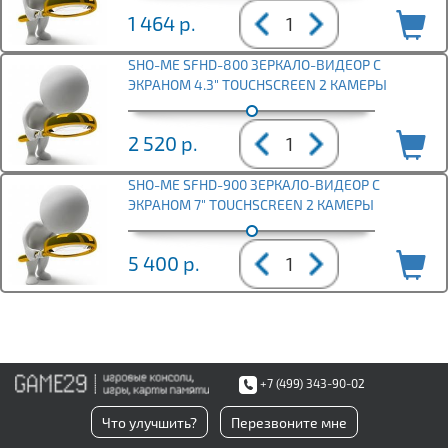
1 464
р.
SHO-ME SFHD-800 ЗЕРКАЛО-ВИДЕОР С
ЭКРАНОМ 4.3" TOUCHSCREEN 2 КАМЕРЫ
2 520
р.
SHO-ME SFHD-900 ЗЕРКАЛО-ВИДЕОР С
ЭКРАНОМ 7" TOUCHSCREEN 2 КАМЕРЫ
5 400
р.
+7 (499) 343-90-02
Что улучшить?
Перезвоните мне