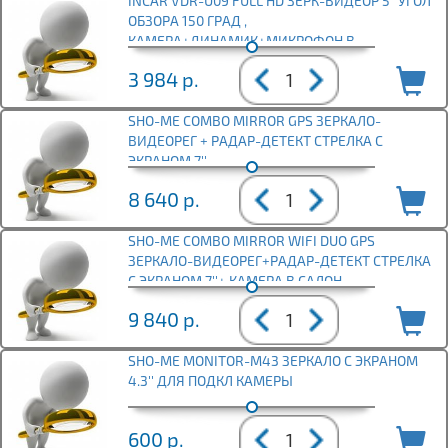
INCAR VDR-U09 FULL HD ЗЕРК-ВИДЕОР 5" УГОЛ
ОБЗОРА 150 ГРАД ,
КАМЕРА+ДИНАМИК+МИКРОФОН В
КОМПЛЕКТЕ
3 984
р.
SHO-ME COMBO MIRROR GPS ЗЕРКАЛО-
ВИДЕОРЕГ + РАДАР-ДЕТЕКТ СТРЕЛКА С
ЭКРАНОМ 7''
8 640
р.
SHO-ME COMBO MIRROR WIFI DUO GPS
ЗЕРКАЛО-ВИДЕОРЕГ+РАДАР-ДЕТЕКТ СТРЕЛКА
С ЭКРАНОМ 7''+ КАМЕРА В САЛОН
9 840
р.
SHO-ME MONITOR-M43 ЗЕРКАЛО С ЭКРАНОМ
4.3'' ДЛЯ ПОДКЛ КАМЕРЫ
600
р.