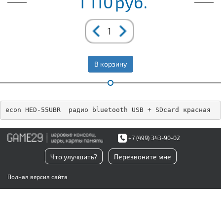
1 110
руб.
В корзину
econ HED-55UBR  радио bluetooth USB + SDcard красная
+7 (499) 343-90-02
Что улучшить?
Перезвоните мне
Полная версия сайта