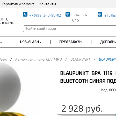
Гарантия и ремонт
Контакты
174-369-
+7 (499) 343-90-02
info@g
845
USB-FLASH
ПРЕДЗАКАЗЫ
ДОПОЛН
Звук
/
Автомагнитолы CD / MP 3
/
BLAUPUNKT
/
BLAUPUNKT
BLAUPUNKT BPA 1119
BLUETOOTH СИНЯЯ ПО
Код: 00
2 928
руб.