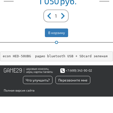
1 050
руб.
В корзину
econ HED-50UBG  радио bluetooth USB + SDcard зеленая
+7 (499) 343-90-02
Что улучшить?
Перезвоните мне
Полная версия сайта