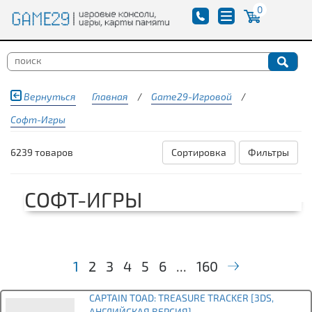
0
Вернуться
Главная
/
Game29-Игровой
/
Софт-Игры
6239 товаров
Сортировка
Фильтры
СОФТ-ИГРЫ
1
2
3
4
5
6
...
160
CAPTAIN TOAD: TREASURE TRACKER [3DS,
АНГЛИЙСКАЯ ВЕРСИЯ]