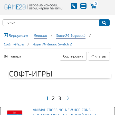
0
Вернуться
Главная
/
Game29-Игровой
/
Софт-Игры
/
Игры Nintendo Switch 2
84 товара
Сортировка
Фильтры
СОФТ-ИГРЫ
1
2
3
ANIMAL CROSSING: NEW HORIZONS –
NINTENDO SWITCH 2 EDITION [SWITCH 2,