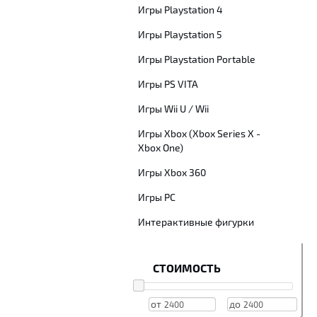
Игры Playstation 4
Игры Playstation 5
Игры Playstation Portable
Игры PS VITA
Игры Wii U / Wii
Игры Xbox (Xbox Series X -
Xbox One)
Игры Xbox 360
Игры РC
Интерактивные фигурки
СТОИМОСТЬ
от
до