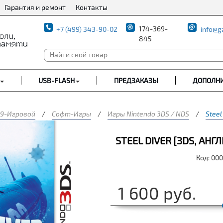
Гарантия и ремонт
Контакты
174-369-
+7 (499) 343-90-02
info@g
845
USB-FLASH
ПРЕДЗАКАЗЫ
ДОПОЛН
9-Игровой
/
Софт-Игры
/
Игры Nintendo 3DS / NDS
/
Steel
STEEL DIVER [3DS, АНГ
Код: 00
1 600
руб.