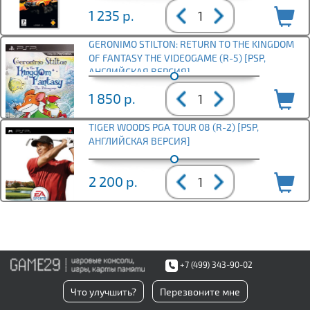
1 235
р.
GERONIMO STILTON: RETURN TO THE KINGDOM
OF FANTASY THE VIDEOGAME (R-5) [PSP,
АНГЛИЙСКАЯ ВЕРСИЯ]
1 850
р.
TIGER WOODS PGA TOUR 08 (R-2) [PSP,
АНГЛИЙСКАЯ ВЕРСИЯ]
2 200
р.
+7 (499) 343-90-02
Что улучшить?
Перезвоните мне