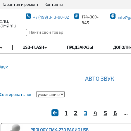
Гарантия и ремонт
Контакты
174-369-
+7 (499) 343-90-02
info@g
845
USB-FLASH
ПРЕДЗАКАЗЫ
ДОПОЛН
Звук
АВТО ЗВУК
Сортировать по:
1
2
3
4
5
6
...
PROLOGY CMX-230 РАДИО USB