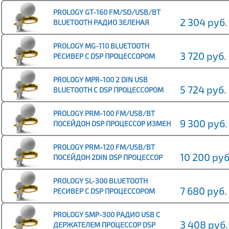
PROLOGY GT-160 FM/SD/USB/BT
2 304 руб.
BLUETOOTH РАДИО ЗЕЛЕНАЯ
ПОДСВ 4Х55 ВТ
PROLOGY MG-110 BLUETOOTH
3 720 руб.
РЕСИВЕР С DSP ПРОЦЕССОРОМ
4X55 ВТ RCA 4 ПАРЫ
PROLOGY MPR-100 2 DIN USB
5 724 руб.
BLUETOOTH С DSP ПРОЦЕССОРОМ
ИЗМЕН ПОДСВ 4Х55 ВТ ДУ
PROLOGY PRM-100 FM/USB/BT
9 300 руб.
ПОСЕЙДОН DSP ПРОЦЕССОР ИЗМЕН
ПОДСВ 4Х140 ВТ 2 SW ВЫХОДА
BLUETOOTH
PROLOGY PRM-120 FM/USB/BT
10 200 руб
ПОСЕЙДОН 2DIN DSP ПРОЦЕССОР
ИЗМЕН ПОДСВ 4Х140 ВТ 2 SW
ВЫХОДА BLUETOOTH
PROLOGY SL-300 BLUETOOTH
7 680 руб.
РЕСИВЕР С DSP ПРОЦЕССОРОМ
6Х100 ВТ
PROLOGY SMP-300 РАДИО USB С
3 408 руб.
ДЕРЖАТЕЛЕМ ПРОЦЕССОР DSP