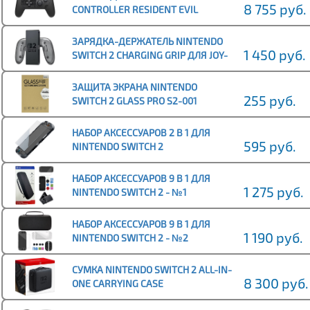
8 755 руб.
CONTROLLER RESIDENT EVIL
REQUIEM EDITION
ЗАРЯДКА-ДЕРЖАТЕЛЬ NINTENDO
1 450 руб.
SWITCH 2 CHARGING GRIP ДЛЯ JOY-
CON 2
ЗАЩИТА ЭКРАНА NINTENDO
255 руб.
SWITCH 2 GLASS PRO S2-001
НАБОР АКСЕССУАРОВ 2 В 1 ДЛЯ
595 руб.
NINTENDO SWITCH 2
СИЛИКОНОВЫЙ ЧЕХОЛ +
ЗАЩИТНОЕ СТЕКЛО IPEGA PG-
НАБОР АКСЕССУАРОВ 9 В 1 ДЛЯ
SW2024A
1 275 руб.
NINTENDO SWITCH 2 - №1
НАБОР АКСЕССУАРОВ 9 В 1 ДЛЯ
1 190 руб.
NINTENDO SWITCH 2 - №2
СУМКА NINTENDO SWITCH 2 ALL-IN-
8 300 руб.
ONE CARRYING CASE