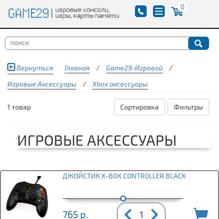
0
Вернуться
Главная
/
Game29-Игровой
/
Игровые Аксессуары
/
Xbox аксессуары
1 товар
Сортировка
Фильтры
ИГРОВЫЕ АКСЕССУАРЫ
ДЖОЙСТИК Х-BOX CONTROLLER BLACK
765
р.