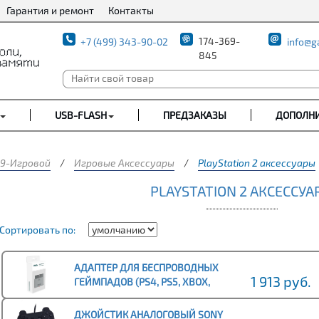
Гарантия и ремонт
Контакты
174-369-
+7 (499) 343-90-02
info@g
845
USB-FLASH
ПРЕДЗАКАЗЫ
ДОПОЛН
9-Игровой
/
Игровые Аксессуары
/
PlayStation 2 аксессуары
PLAYSTATION 2 АКСЕССУА
Сортировать по:
АДАПТЕР ДЛЯ БЕСПРОВОДНЫХ
1 913 руб.
ГЕЙМПАДОВ (PS4, PS5, XBOX,
SWITCH) 8BITDO ДЛЯ PS1 / PS2 /
WINDOWS 10/11
ДЖОЙСТИК АНАЛОГОВЫЙ SONY