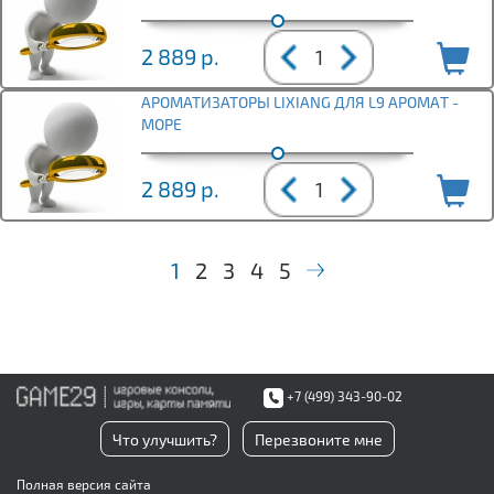
2 889
р.
АРОМАТИЗАТОРЫ LIXIANG ДЛЯ L9 АРOМAТ -
MOPЕ
2 889
р.
1
2
3
4
5
+7 (499) 343-90-02
Что улучшить?
Перезвоните мне
Полная версия сайта