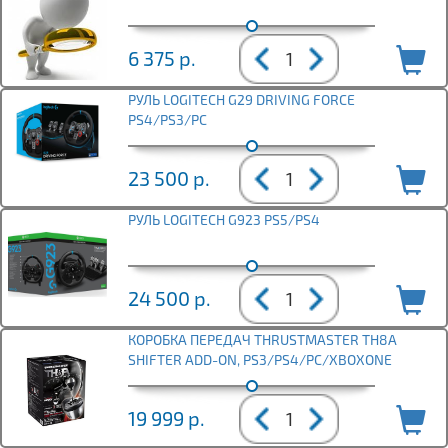
6 375
р.
РУЛЬ LOGITECH G29 DRIVING FORCE
PS4/PS3/PC
23 500
р.
РУЛЬ LOGITECH G923 PS5/PS4
24 500
р.
КОРОБКА ПЕРЕДАЧ THRUSTMASTER TH8A
SHIFTER ADD-ON, PS3/PS4/PC/XBOXONE
19 999
р.