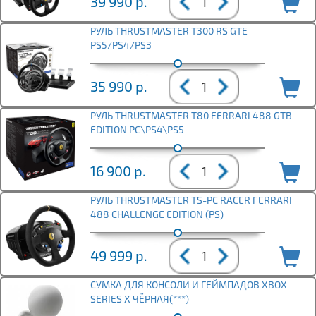
39 990
р.
РУЛЬ THRUSTMASTER T300 RS GTE
PS5/PS4/PS3
35 990
р.
РУЛЬ THRUSTMASTER T80 FERRARI 488 GTB
EDITION PC\PS4\PS5
16 900
р.
РУЛЬ THRUSTMASTER TS-PC RACER FERRARI
488 CHALLENGE EDITION (PS)
49 999
р.
СУМКА ДЛЯ КОНСОЛИ И ГЕЙМПАДОВ XBOX
SERIES X ЧЁРНАЯ(***)