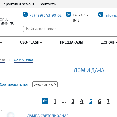
Гарантия и ремонт
Контакты
174-369-
+7 (499) 343-90-02
info@g
845
USB-FLASH
ПРЕДЗАКАЗЫ
ДОПОЛН
ash
/
Дом и дача
ДОМ И ДАЧА
Сортировать по:
1
...
3
4
5
6
7
.
ЛАМПА СВЕТОДИОДНАЯ