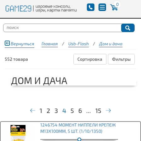
0
Вернуться
Главная
/
Usb-Flash
/
Дом и дача
552 товара
Сортировка
Фильтры
ДОМ И ДАЧА
1
2
3
4
5
6
...
15
1246754 МОМЕНТ НИППЕЛИ КРЕПЕЖ
М13X100ММ, 5 ШТ. (1/10/1350)