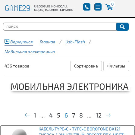
0
Вернуться
Главная
/
Usb-Flash
/
Мобильная электроника
436 товаров
Сортировка
Фильтры
МОБИЛЬНАЯ ЭЛЕКТРОНИКА
1
...
4
5
6
7
8
...
12
КАБЕЛЬ TYPE-C - TYPE-C BOROFONE BX121
ENERGY, 1.0М, КРУГЛЫЙ, PD60ВТ, ПВХ, ЦВЕТ: