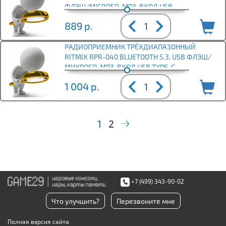
ФЛЭШ/MICROSD, MP3, ВХОД USB
889
р.
РАДИОПРИЕМНИК ТРЁХДИАПАЗОННЫЙ
RITMIX RPR-040 BLUETOOTH 5.3, USB ФЛЭШ/
МИКРОSD, MP3, ВХОД USB TYPE-C,
1 004
р.
1
2
+7 (499) 343-90-02
Что улучшить?
Перезвоните мне
Полная версия сайта