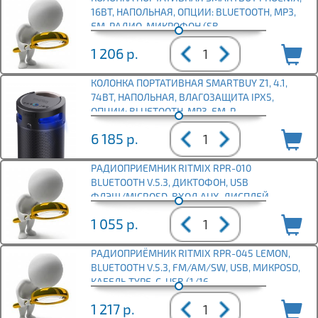
16ВТ, НАПОЛЬНАЯ, ОПЦИИ: BLUETOOTH, MP3,
FM-РАДИО, МИКРОФОН (SB
1 206
р.
КОЛОНКА ПОРТАТИВНАЯ SMARTBUY Z1, 4.1,
74ВТ, НАПОЛЬНАЯ, ВЛАГОЗАЩИТА IPX5,
ОПЦИИ: BLUETOOTH, MP3, FM-Р
6 185
р.
РАДИОПРИЕМНИК RITMIX RPR-010
BLUETOOTH V.5.3, ДИКТОФОН, USB
ФЛЭШ/MICROSD, ВХОД AUX, ДИСПЛЕЙ,
ТЕМНО-С
1 055
р.
РАДИОПРИЁМНИК RITMIX RPR-045 LEMON,
BLUETOOTH V.5.3, FM/AM/SW, USB, МИКРОSD,
КАБЕЛЬ TYPE-C-USB (1/16
1 217
р.