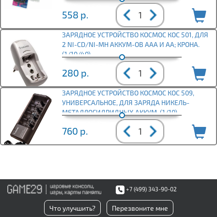
558
р.
ЗАРЯДНОЕ УСТРОЙСТВО КОСМОС КОС 501, ДЛЯ
2 NI-CD/NI-MH АККУМ-ОВ AAA И AA; КРОНА.
(1/10/40)
280
р.
ЗАРЯДНОЕ УСТРОЙСТВО КОСМОС КОС 509,
УНИВЕРСАЛЬНОЕ, ДЛЯ ЗАРЯДА НИКЕЛЬ-
МЕТАЛЛОГИДРИДНЫХ АККУМ. (1/10)
760
р.
+7 (499) 343-90-02
Что улучшить?
Перезвоните мне