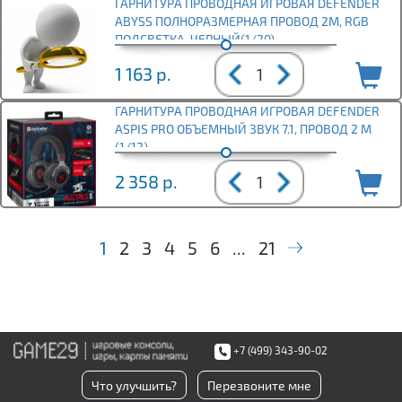
ГАРНИТУРА ПРОВОДНАЯ ИГРОВАЯ DEFENDER
ABYSS ПОЛНОРАЗМЕРНАЯ ПРОВОД 2М, RGB
ПОДСВЕТКА, ЧЕРНЫЙ(1/20)
1 163
р.
ГАРНИТУРА ПРОВОДНАЯ ИГРОВАЯ DEFENDER
ASPIS PRO ОБЪЕМНЫЙ ЗВУК 7.1, ПРОВОД 2 М
(1/12)
2 358
р.
1
2
3
4
5
6
...
21
+7 (499) 343-90-02
Что улучшить?
Перезвоните мне