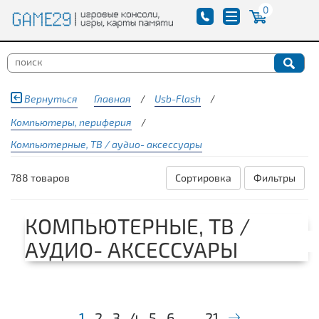
0
Вернуться
Главная
/
Usb-Flash
/
Компьютеры, периферия
/
Компьютерные, ТВ / аудио- аксессуары
788 товаров
Сортировка
Фильтры
КОМПЬЮТЕРНЫЕ, ТВ /
АУДИО- АКСЕССУАРЫ
1
2
3
4
5
6
...
21