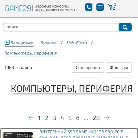
0
Вернуться
Главная
/
Usb-Flash
/
Компьютеры, периферия
1068 товаров
Сортировка
Фильтры
КОМПЬЮТЕРЫ, ПЕРИФЕРИЯ
1
2
3
4
5
6
...
28
ВНУТРЕННИЙ SSD SAMSUNG 1TB 980, PCIE
3X4, R/W -3500/3000 MB/S, (M.2),2280, MLC