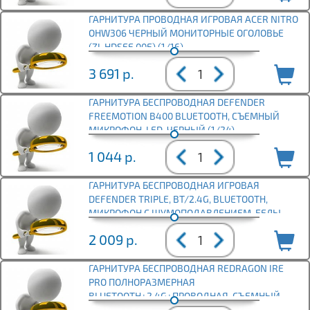
ГАРНИТУРА ПРОВОДНАЯ ИГРОВАЯ ACER NITRO
OHW306 ЧЕРНЫЙ МОНИТОРНЫЕ ОГОЛОВЬЕ
(ZL.HDSEE.00E) (1/16)
3 691
р.
ГАРНИТУРА БЕСПРОВОДНАЯ DEFENDER
FREEMOTION B400 BLUETOOTH, СЪЕМНЫЙ
МИКРОФОН, LED, ЧЕРНЫЙ (1/24)
1 044
р.
ГАРНИТУРА БЕСПРОВОДНАЯ ИГРОВАЯ
DEFENDER TRIPLE, BT/2.4G, BLUETOOTH,
МИКРОФОН С ШУМОПОДАВЛЕНИЕМ, БЕЛЫ
2 009
р.
ГАРНИТУРА БЕСПРОВОДНАЯ REDRAGON IRE
PRO ПОЛНОРАЗМЕРНАЯ
BLUETOOTH+2.4G+ПРОВОДНАЯ, СЪЕМНЫЙ
МИКРОФОН, Б