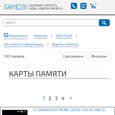
0
Вернуться
Главная
/
Usb-Flash
/
Носители информации
/
Карты памяти
130 товаров
Сортировка
Фильтры
КАРТЫ ПАМЯТИ
1
2
3
4
CF SANDISK EXTREME 128GB (120/85 MB/S)