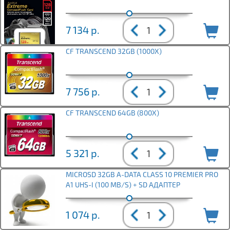
7 134
р.
CF TRANSCEND 32GB (1000X)
7 756
р.
CF TRANSCEND 64GB (800X)
5 321
р.
MICROSD 32GB A-DATA CLASS 10 PREMIER PRO
A1 UHS-I (100 MB/S) + SD АДАПТЕР
1 074
р.