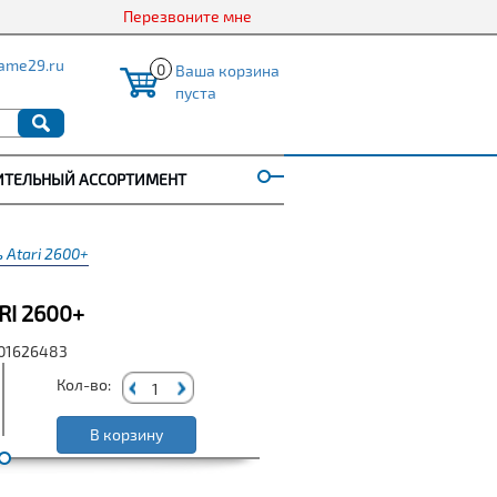
Перезвоните мне
ame29.ru
0
Ваша корзина
пуста
ИТЕЛЬНЫЙ АССОРТИМЕНТ
 Atari 2600+
I 2600+
001626483
Кол-во:
В корзину