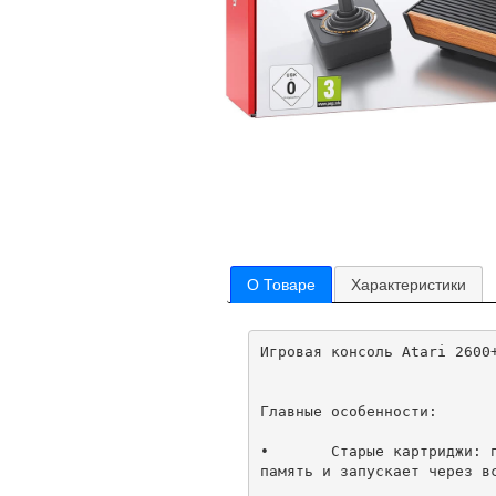
О Товаре
Характеристики
Игровая консоль Atari 2600
Главные особенности:

•	Старые картриджи: приставка читает оригинальные картриджи от Atari 2600 и 7800. Она копирует игру в 
память и запускает через вс