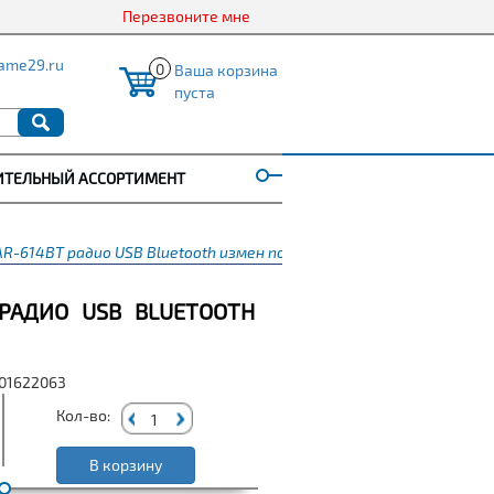
Перезвоните мне
ame29.ru
0
Ваша корзина
пуста
ИТЕЛЬНЫЙ АССОРТИМЕНТ
R-614BT радио USB Bluetooth измен подсветка
 РАДИО USB BLUETOOTH
001622063
Кол-во:
В корзину