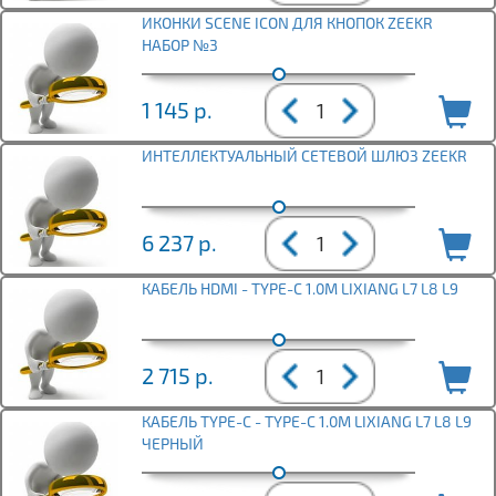
ИКОНКИ SCENE ICON ДЛЯ КНОПОК ZEEKR
НАБОР №3
1 145
р.
ИНТЕЛЛЕКТУАЛЬНЫЙ СЕТЕВОЙ ШЛЮЗ ZEEKR
6 237
р.
КАБЕЛЬ HDMI - TYPE-C 1.0М LIXIANG L7 L8 L9
2 715
р.
КАБЕЛЬ TYPE-C - TYPE-C 1.0М LIXIANG L7 L8 L9
ЧЕРНЫЙ