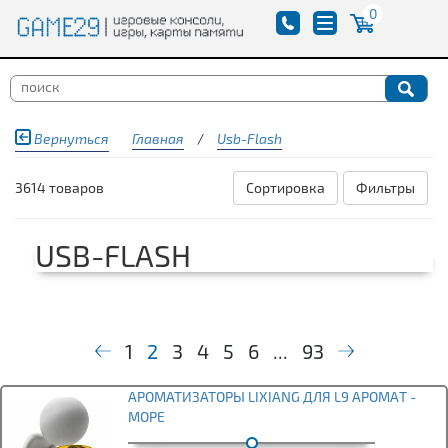
0
Вернуться
Главная
/
Usb-Flash
3614 товаров
Сортировка
Фильтры
USB-FLASH
1
2
3
4
5
6
...
93
АРОМАТИЗАТОРЫ LIXIANG ДЛЯ L9 АРOМAТ -
MOPЕ