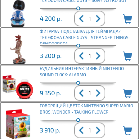
ТЕЛЕФОНА CABLE GUYS – SONY: ASTRO BOT
4 200
р.
ФИГУРКА-ПОДСТАВКА ДЛЯ ГЕЙМПАДА/
ТЕЛЕФОНА CABLE GUYS - STRANGER THINGS:
DEMOGORGON
3 200
р.
БУДИЛЬНИК ИНТЕРАКТИВНЫЙ NINTENDO
SOUND CLOCK: ALARMO
9 350
р.
ГОВОРЯЩИЙ ЦВЕТОК NINTENDO SUPER MARIO
BROS. WONDER - TALKING FLOWER
3 910
р.