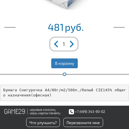
481
руб.
В корзину
Бумага Снегурочка A4/80г/м2/500л./белый CIE145% общег
о назначения(офисная)
+7 (499) 343-90-02
Что улучшить?
Перезвоните мне