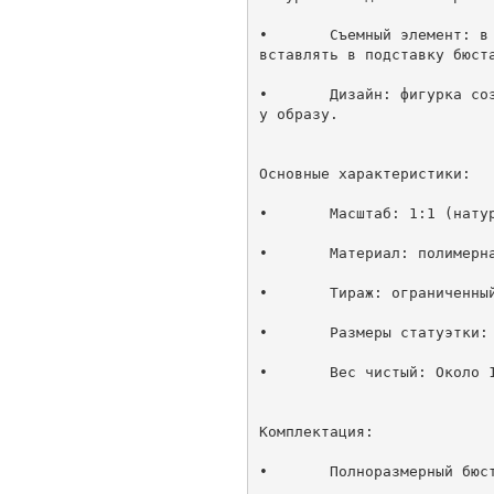
•	Съемный элемент: в комплекте идет точная копия боевого ножа со следами крови. Его можно вынимать или 
вставлять в подставку бюста
•	Дизайн: фигурка создавалась при поддержке студии Capcom, что гарантирует точное соответствие игровом
у образу.

Основные характеристики:

•	Масштаб: 1:1 (натуральная величина).

•	Материал: полимерная смола высокого качества, металлические детали.

•	Тираж: ограниченный — всего 666 штук на весь мир.

•	Размеры статуэтки: 75 см (глубина), 50 см (ширина), 44 см (высота).

•	Вес чистый: Около 10 кг. 

Комплектация:

•	Полноразмерный бюст Лизуна на подставке.
