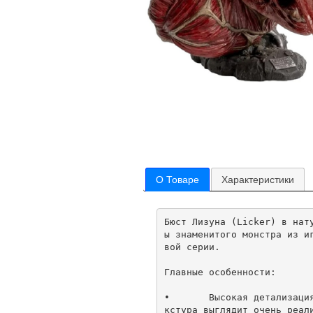
О Товаре
Характеристики
Бюст Лизуна (Licker) в нат
ы знаменитого монстра из и
вой серии.

Главные особенности:

•	Высокая детализация: тщательно воссозданы открытые мышцы, оголенный мозг и огромные зубы монстра. Те
кстура выглядит очень реали