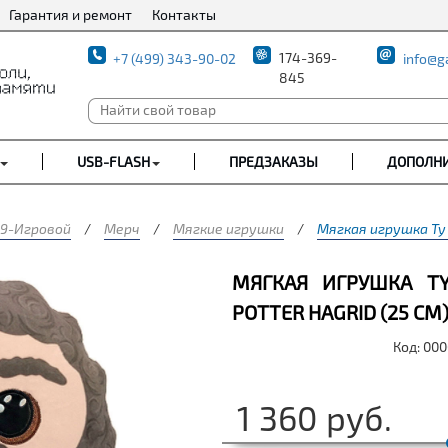
Гарантия и ремонт
Контакты
174-369-
+7 (499) 343-90-02
info@g
845
USB-FLASH
ПРЕДЗАКАЗЫ
ДОПОЛН
9-Игровой
/
Мерч
/
Мягкие игрушки
/
Мягкая игрушка Ty -
МЯГКАЯ ИГРУШКА TY
POTTER HAGRID (25 СМ
Код: 00
1 360
руб.