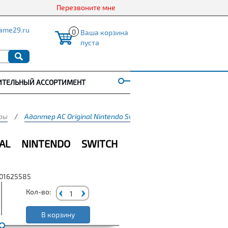
Перезвоните мне
ame29.ru
0
Ваша корзина
пуста
ИТЕЛЬНЫЙ АССОРТИМЕНТ
ары
/
Адаптер AC Original Nintendo Switch (Bulk/OEM) (EU)
NAL NINTENDO SWITCH
001625585
Кол-во:
В корзину