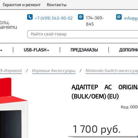
Гарантия и ремонт
Контакты
174-369-
+7 (499) 343-90-02
info@g
845
USB-FLASH
ПРЕДЗАКАЗЫ
ДОПОЛН
9-Игровой
/
Игровые Аксессуары
/
Nintendo Switch аксессу
АДАПТЕР AC ORIGI
(BULK/OEM) (EU)
Код: 00
1 700
руб.