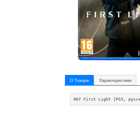
О Товаре
Характеристики
007 First Light [PS5, русс