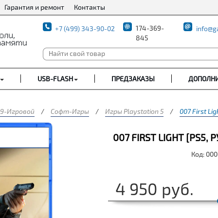
Гарантия и ремонт
Контакты
174-369-
+7 (499) 343-90-02
info@g
845
USB-FLASH
ПРЕДЗАКАЗЫ
ДОПОЛН
9-Игровой
/
Софт-Игры
/
Игры Playstation 5
/
007 First L
007 FIRST LIGHT [PS5,
Код: 00
4 950
руб.