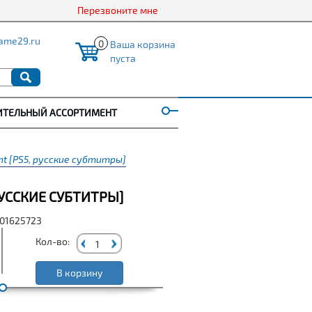
Перезвоните мне
ame29.ru
0
Ваша корзина
пуста
ИТЕЛЬНЫЙ АССОРТИМЕНТ
ight [PS5, русские субтитры]
 РУССКИЕ СУБТИТРЫ]
001625723
Кол-во:
В корзину