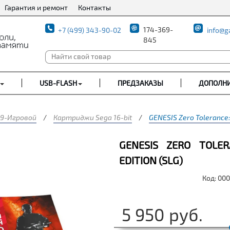
Гарантия и ремонт
Контакты
174-369-
+7 (499) 343-90-02
info@g
845
USB-FLASH
ПРЕДЗАКАЗЫ
ДОПОЛН
9-Игровой
/
Картриджи Sega 16-bit
/
GENESIS Zero Tolerance: 
GENESIS ZERO TOLER
EDITION (SLG)
Код: 00
5 950
руб.