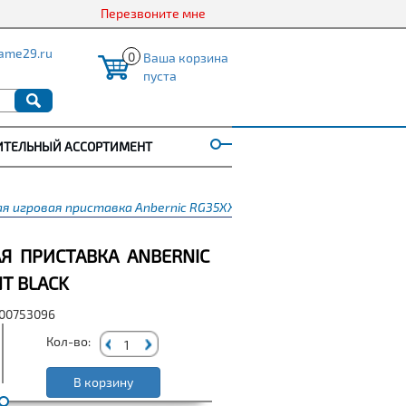
Перезвоните мне
ame29.ru
0
Ваша корзина
пуста
ИТЕЛЬНЫЙ АССОРТИМЕНТ
 игровая приставка Anbernic RG35XXSP Transparent Black
Я ПРИСТАВКА ANBERNIC
T BLACK
000753096
Кол-во:
В корзину