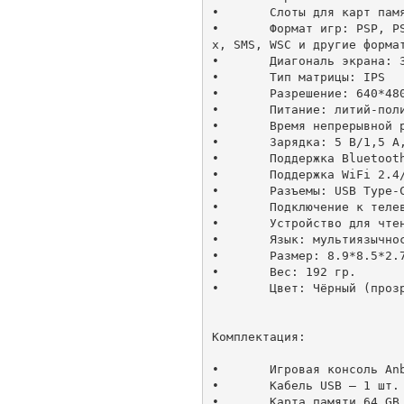
•	Слоты для карт памяти: MicroSD (до 512 Gb.)

•	Формат игр: PSP, PS1, N64, DC, NDS, ARCADE, GBA, GBC, GB, SFC, FC, MAME, MD, GG, PCE, NGPC, SEGA 32
x, SMS, WSC и другие формат
•	Диагональ экрана: 3.5 дюйма

•	Тип матрицы: IPS

•	Разрешение: 640*480

•	Питание: литий-полимерный аккумулятор (3300 mAh)

•	Время непрерывной работы: ~ 8 часов 

•	Зарядка: 5 В/1,5 А, поддержка зарядного устройства C2C

•	Поддержка Bluetooth 4.2: +

•	Поддержка WiFi 2.4/5 G: +

•	Разъемы: USB Type-C

•	Подключение к телевизору (HDMI): +

•	Устройство для чтения электронных книг: поддерживает формат txt

•	Язык: мультиязычность

•	Размер: 8.9*8.5*2.7

•	Вес: 192 гр.

•	Цвет: Чёрный (прозрачный)

Комплектация:

•	Игровая консоль Anbernic RG35XXSP – 1 шт.

•	Кабель USB – 1 шт.

•	Карта памяти 64 GB – 1 шт.
