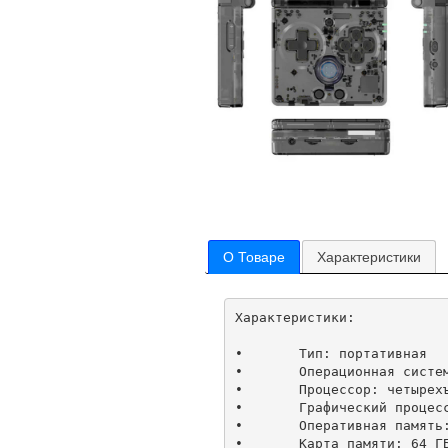
О Товаре
Характеристики
Характеристики:

•	Тип: портативная

•	Операционная система: Linux

•	Процессор: четырехъядерный ARM Cortex-A53 H700, 1.5 Ghz

•	Графический процессор: dual-core Mali-G31 MP2

•	Оперативная память: LPDDR4 1GB

•	Карта памяти: 64 ГБ TF/Micro SD
