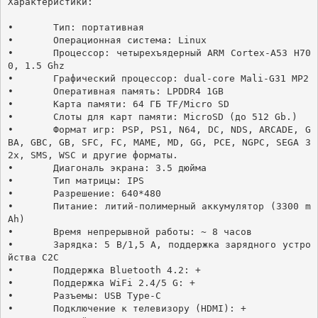
Характеристики:

•	Тип: портативная

•	Операционная система: Linux

•	Процессор: четырехъядерный ARM Cortex-A53 H70
0, 1.5 Ghz

•	Графический процессор: dual-core Mali-G31 MP2

•	Оперативная память: LPDDR4 1GB

•	Карта памяти: 64 ГБ TF/Micro SD

•	Слоты для карт памяти: MicroSD (до 512 Gb.)

•	Формат игр: PSP, PS1, N64, DC, NDS, ARCADE, G
BA, GBC, GB, SFC, FC, MAME, MD, GG, PCE, NGPC, SEGA 3
2x, SMS, WSC и другие форматы. 

•	Диагональ экрана: 3.5 дюйма

•	Тип матрицы: IPS

•	Разрешение: 640*480

•	Питание: литий-полимерный аккумулятор (3300 m
Ah)

•	Время непрерывной работы: ~ 8 часов 

•	Зарядка: 5 В/1,5 А, поддержка зарядного устро
йства C2C

•	Поддержка Bluetooth 4.2: +

•	Поддержка WiFi 2.4/5 G: +

•	Разъемы: USB Type-C

•	Подключение к телевизору (HDMI): +
