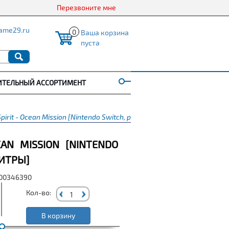
Перезвоните мне
ame29.ru
0
Ваша корзина
пуста
ИТЕЛЬНЫЙ АССОРТИМЕНТ
Spirit - Ocean Mission [Nintendo Switch, русские субтитры]
EAN MISSION [NINTENDO
ТИТРЫ]
000346390
Кол-во:
В корзину