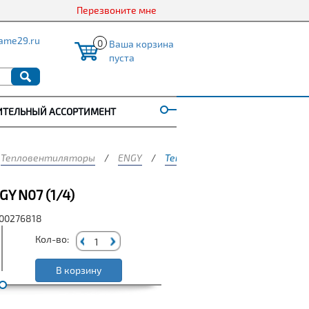
Перезвоните мне
ame29.ru
0
Ваша корзина
пуста
ИТЕЛЬНЫЙ АССОРТИМЕНТ
Тепловентиляторы
/
ENGY
/
Тепловентилятор Engy N07 (1/
 N07 (1/4)
000276818
Кол-во:
В корзину