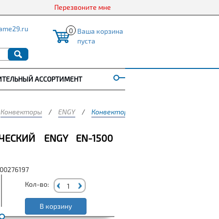
Перезвоните мне
ame29.ru
0
Ваша корзина
пуста
ИТЕЛЬНЫЙ АССОРТИМЕНТ
Конвекторы
/
ENGY
/
Конвектор электрический Engy EN-15
ЧЕСКИЙ ENGY EN-1500
000276197
Кол-во:
В корзину