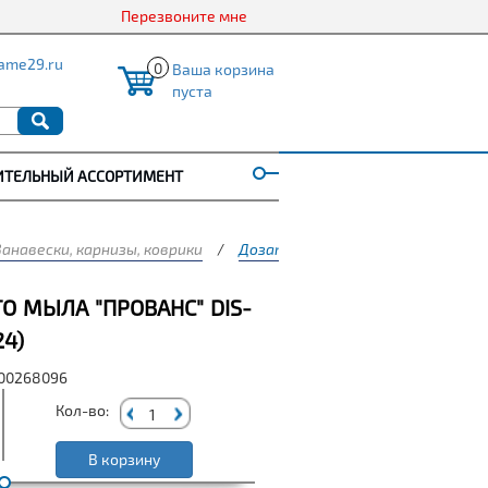
Перезвоните мне
ame29.ru
0
Ваша корзина
пуста
ИТЕЛЬНЫЙ АССОРТИМЕНТ
Занавески, карнизы, коврики
/
Дозатор для жидкого мыла "Прова
О МЫЛА "ПРОВАНС" DIS-
24)
000268096
Кол-во:
В корзину