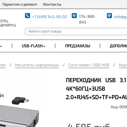
Гарантия и ремонт
Контакты
174-369-
+7 (499) 343-90-02
info@g
845
USB-FLASH
ПРЕДЗАКАЗЫ
ДОПОЛН
ash
/
Носители информации
/
Card reader/ USB-HUB
/
Кар
ПЕРЕХОДНИК USB 3.1
4K*60ГЦ+3US
2.0+RJ45+SD+TF+PD+
Код: 00
4 585
руб.