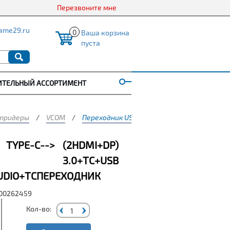
Перезвоните мне
ame29.ru
0
Ваша корзина
пуста
ИТЕЛЬНЫЙ АССОРТИМЕНТ
тридеры
/
VCOM
/
Переходник USB 3.1 Type-C--> (2HDMI+DP)
 TYPE-C--> (2HDMI+DP)
B 3.0+TC+USB
AUDIO+TCПЕРЕХОДНИК
000262459
Кол-во: