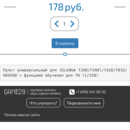
178
руб.
В корзину
Пульт универсальный для SELENGA T20D/T20Dl/T42D/T81D/
HD950D с функцией обучения для ТВ (1/250)
+7 (499) 343-90-02
Что улучшить?
Перезвоните мне
Полная версия сайта